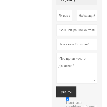
уявити
Політика
конфіденційності