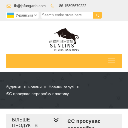

fh@jsfungwah.com
+86-15895679222


Українськи

Toggl
будинки
>
новини
>
Новини галузі
>
ЄС просуває переробку пластику
БІЛЬШЕ
ЄС просуває
ПРОДУКТІВ
переробку