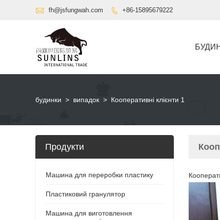

fh@jsfungwah.com
+86-15895679222

БУДИ
будинки
>
випадок
>
Кооперативні клієнти 1
Продукти
Кооп
Машина для переробки пластику
Кооперати
Пластиковий гранулятор
Машина для виготовлення