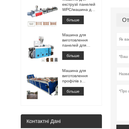
екструзії панелей
WPC/машина для
виробництва
От
більше
Машина для
виготовлення
панелей для
облицювання стін
з ПВХ WPC
більше
Машина для
виготовлення
профілів з
настилу WPC
більше
Контактні Дані