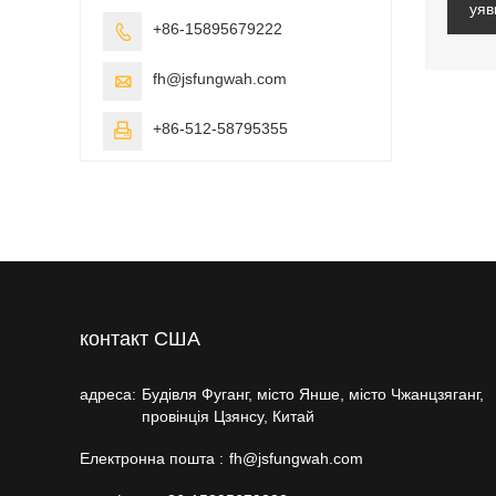
уяв
+86-15895679222

fh@jsfungwah.com

+86-512-58795355

контакт США
адреса:
Будівля Фуганг, місто Янше, місто Чжанцзяганг,
провінція Цзянсу, Китай
Електронна пошта :
fh@jsfungwah.com