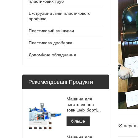
пластикових труб
Екструзійна лінія пластикового
профілю
Пластиковий змішувач
Пластикова дробарка
Допоміжне обладнання
Рекомендовані Продукти
Машина для
виготовлення
зовнішніх бортів
WPC /
виготовлення
більше
перед 

машини
Машина для