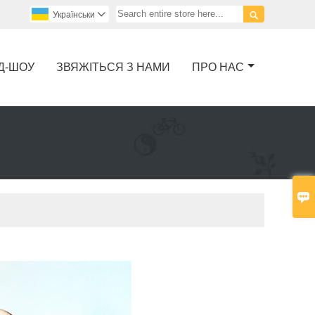

Українськи

Д-ШОУ
ЗВЯЖІТЬСЯ З НАМИ
ПРО НАС
