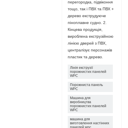
перегородка, підвіконня
тощо, так і ПВХ та ПВХ +
дерево екструдуюче
піноплавне судно. 2.
Кінцева продукція,
вироблена екструзійною
лінією дверей з ПВХ,
централізує персонажів
пластик та дерево.
Лінія екструзії
порожнистих панелей
WPC
Порожниста панель
WPC
Машина для
виробництва
порожнистих панелей
WPC
машина для
виготовлення настінних
панелей wpc