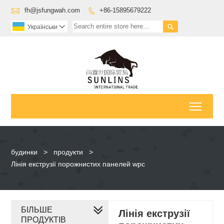

fh@jsfungwah.com
+86-15895679222


Українськи

Toggl
будинки
>
продукти
>
Лінія екструзії порожнистих панелей wpc
БІЛЬШЕ
Лінія екструзії
ПРОДУКТІВ